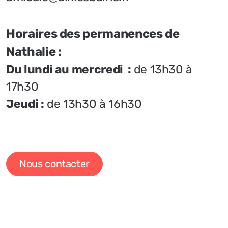
Résidence Joseph Fontanet
95 Boulevard Lepic
73100 Aix-Les-Bains
04 79 34 74 97
amicale@aixlesbains.fr
Horaires des permanences de
Nathalie :
Du lundi au mercredi :
de 13h30 à
17h30