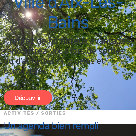
Ville d'Aix-Les-
Bains
Profitez de nombreux avantages
rencontrez-vous lors de sorties
ou d’activités originales et
conviviales.
Découvrir
ACTIVITÉS / SORTIES
Un agenda bien rempli